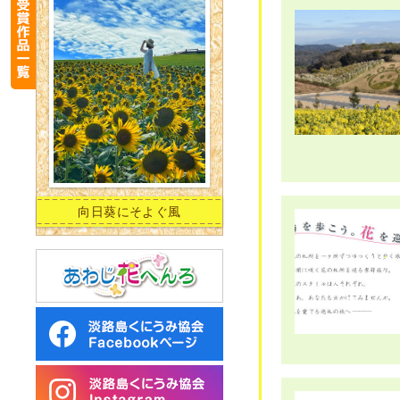
向日葵にそよぐ風