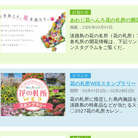
お知らせ
あわじ花へんろ花の札所の開
掲載：2025年03月01日
淡路島の花の名所（花の札所）
各札所の開花情報は、下記リン
ンスタグラムをご覧くだ...
イベント
花の札所WEBスタンプラリー
期間：03月01日(日)～02月28日(日)
花の札所に指定した島内施設を
淡路島の特産品などが当たるス
〇2027花の札所カレン...