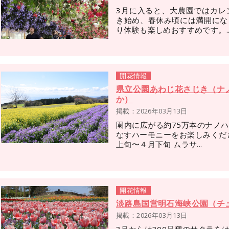
3月に入ると、大農園ではカレ
き始め、春休み頃には満開にな
り体験も楽しめおすすめです。..
開花情報
県立公園あわじ花さじき（ナ
か）
掲載：2026年03月13日
園内に広がる約75万本のナノ
なすハーモニーをお楽し
上旬〜４月下旬 ムラサ...
開花情報
淡路島国営明石海峡公園（チ
掲載：2026年03月13日