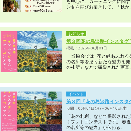
を中心に、ガーデニングに関す
ン君を再びお招きして、「秋か..
お知らせ
第３回花の島淡路インスタグ
掲載：2026年06月01日
当協会では､花と緑あふれる
の名所等を巡り新たな魅力を発
の札所」などで撮影された写真..
イベント
第３回「花の島淡路インスタ
期間：06月01日(月)～06月10日(木)
「花の札所」などで撮影された
くフォトコンテストです。 春
の名所等の魅力」が伝わる...