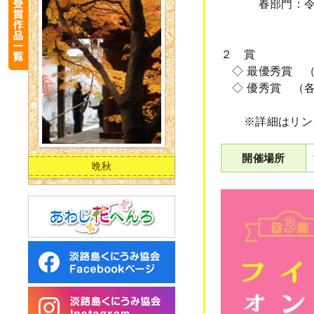
春部門：令和9年
（締切：令和
２ 賞
◇ 最優秀賞 （
◇ 優秀賞 （各
※詳細はリンク
開催場所
晩秋