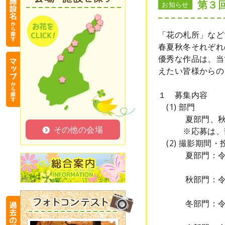
第３
お知らせ
「花の札所」など
春夏秋冬それぞれ
優秀な作品は、当
えたい皆様からの
１ 募集内容
(1) 部門
夏部門、秋部
その他の会場
※応募は、部門
(2) 撮影期間・
夏部門：令和8年
（締切：令和
秋部門：令和8年
（締切：令和
冬部門：令和8年
（締切：令和