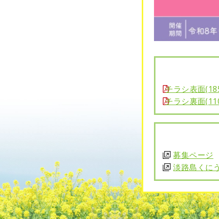
チラシ表面(1858
チラシ裏面(1104
募集ページ
淡路島くに