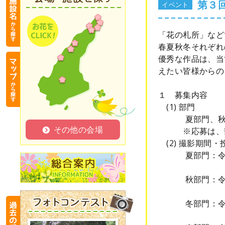
第３
イベント
「花の札所」など
春夏秋冬それぞれ
優秀な作品は、当
えたい皆様からの
１ 募集内容
(1) 部門
夏部門、秋部
その他の会場
※応募は、部門
(2) 撮影期間・
夏部門：令和8年
（締切：令和
秋部門：令和8年
（締切：令和
冬部門：令和8年
（締切：令和