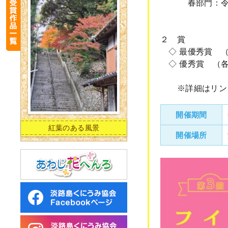
春部門：令和9年
（締切：令和
２ 賞
◇ 最優秀賞 （
◇ 優秀賞 （各
※詳細はリンク
開催期間
紅葉のある風景
開催場所