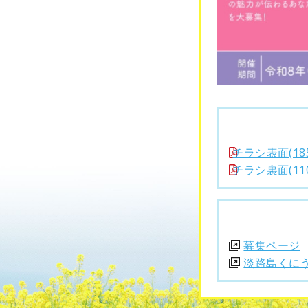
チラシ表面(1858
チラシ裏面(1104
募集ページ
淡路島くに